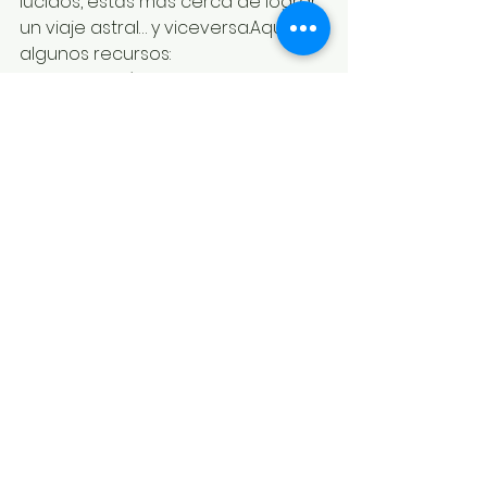
lúcidos, estás más cerca de lograr 
un viaje astral… y viceversa.Aquí 
algunos recursos:
Sueños lúcidos
: comienza con 
diario de sueños, tests de 
realidad y técnica MILD.
Viaje astral
: explora la 
relajación progresiva, estados 
hipnagógicos, y la técnica de 
la cuerda (de Robert Bruce).
📌 Conclusión
Sueño lúcido
 y 
viaje astral
 son 
experiencias diferentes pero 
complementarias.Ambas te abren 
las puertas a niveles profundos de 
tu mente, tu conciencia y —quizá— 
algo más.