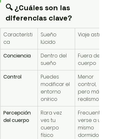
🔍 ¿Cuáles son las 
diferencias clave?
Característi
Sueño 
Viaje astral
ca
lúcido
Conciencia
Dentro del 
Fuera del 
sueño
cuerpo
Control
Puedes 
Menor 
modificar el 
control, 
entorno 
pero más 
onírico
realismo
Percepción 
Rara vez 
Frecuente 
del cuerpo
ves tu 
verse a uno 
cuerpo 
mismo 
físico
dormido