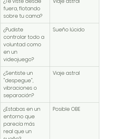
¿Te viste desde 
Viaje astral
fuera, flotando 
sobre tu cama?
¿Pudiste 
Sueño lúcido
controlar todo a 
voluntad como 
en un 
videojuego?
¿Sentiste un 
Viaje astral
"despegue", 
vibraciones o 
separación?
¿Estabas en un 
Posible OBE
entorno que 
parecía más 
real que un 
sueño?