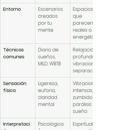
Entorno
Escenarios 
Espacios 
creados 
que 
por tu 
parecen 
mente
reales o 
energéticos
Técnicas 
Diario de 
Relajación 
comunes
sueños, 
profunda, 
MILD, WBTB
vibraciones, 
separación
Sensación 
Ligereza, 
Vibraciones 
física
euforia, 
intensas, 
claridad 
zumbidos, 
mental
parálisis del 
sueño
Interpretaci
Psicológica 
Espiritual / 