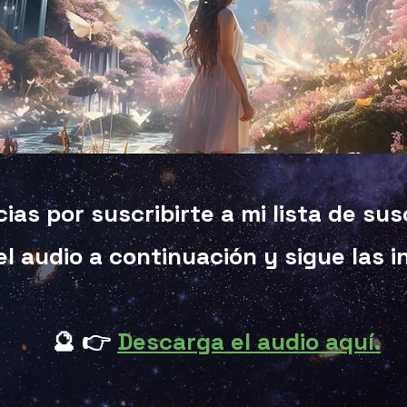
cias por suscribirte a mi lista de su
l audio a continuación y sigue las i
🔮 👉
Descarga el audio aquí.