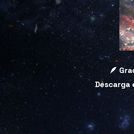
🪶 Gra
Descarga e