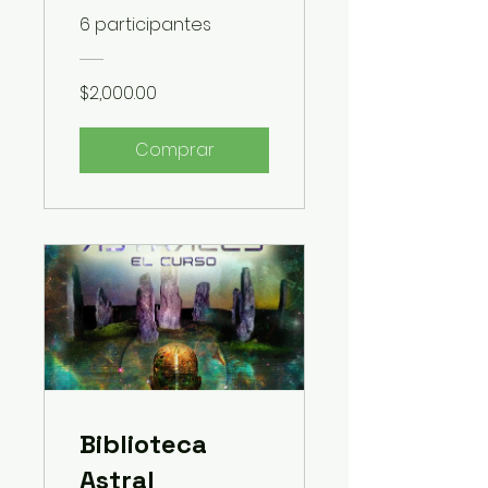
Curso en Vivo
6 participantes
+ Biblioteca
Astral
$2,000.00
(Comienza 25
Comprar
de Octubre
del 2025)
Biblioteca
Astral