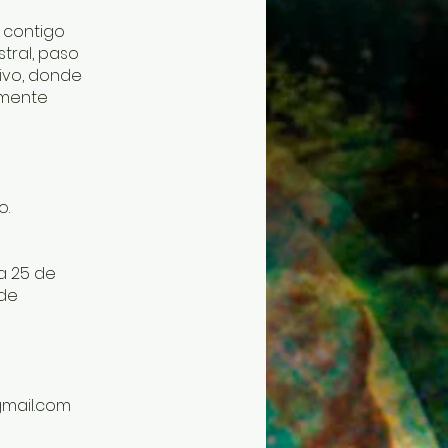
 contigo
tral, paso
vivo, donde
amente
o.
a 25 de
 de