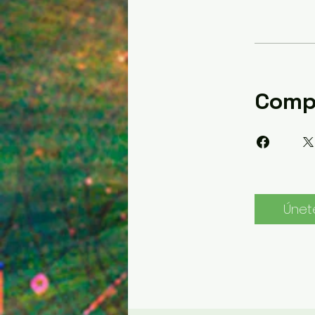
Compa
Únet