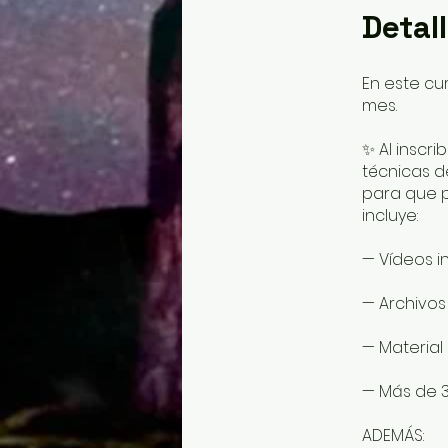
Detal
En este cu
mes.
✨ Al inscri
técnicas d
para que p
incluye:
— Vídeos in
— Archivos
— Material 
— Más de 30
ADEMÁS: