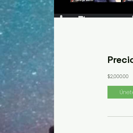
Preci
$2,000.00
Únet