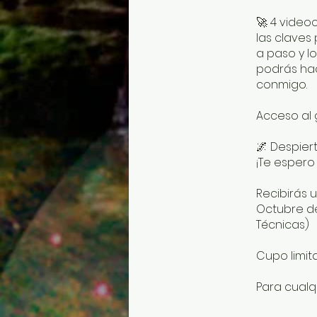
🚀 4 video
las claves
a paso y l
podrás hac
conmigo.
Acceso al 
🌌 Despiert
¡Te espero
Recibirás 
Octubre de
Técnicas)
Cupo limit