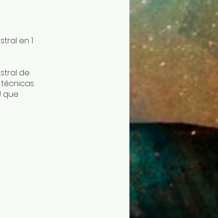
tral en 1
Astral de
 técnicas
! que