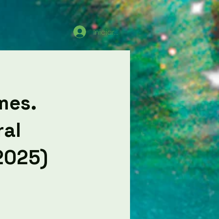
Iniciar sesión
mes.
ral
2025)