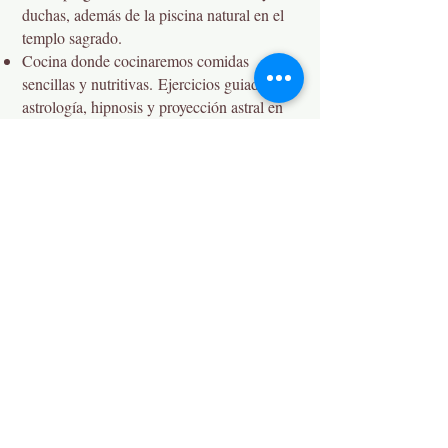
duchas, además de la piscina natural en el
templo sagrado.
Cocina donde cocinaremos comidas
sencillas y nutritivas.
Ejercicios guiados de
astrología, hipnosis y proyección astral en
un grupo íntimo con plazas limitadas.
Transporte a playa virgen, a pueblo mágico
con c0mida de despedida incluida, y
transporte de regreso a Puerto Vallarta.
¡Espacios limitados. Reserva antes
de Enero 15 y obtén un descuento!
No hay eventos en este
momento