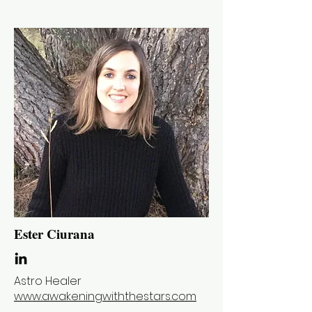
Ester Ciurana
Astro Healer
www.awakeningwiththestars.com