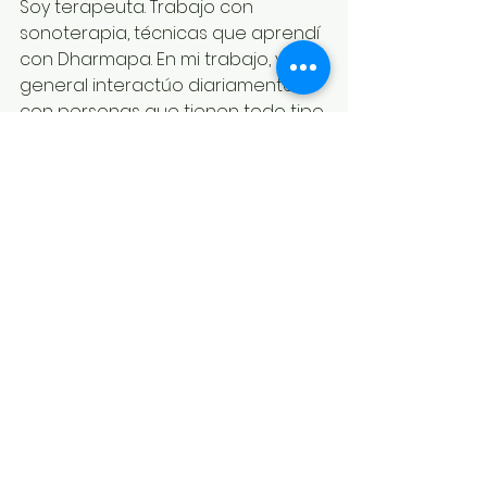
Soy terapeuta. Trabajo con 
sonoterapia, técnicas que aprendí 
con Dharmapa. En mi trabajo, y en 
general interactúo diariamente 
con personas que tienen todo tipo 
de problemas en la vida. No logran 
resolver sus problemas 
económicos, psicológicos, o 
amorosas. En ocasiones prueban 
ciertos entrenamientos: algunos 
hacen ejercicio, otros mejoran su 
nutrición, otros toman terapia. Pero 
identifico que siempre les faltan 
uno o varios factores que se 
trabajan en el entrenamiento de 
MC. Sé que si tomaran el curso e 
integraran los factores faltantes 
podrían cumplir sus objetivos de 
vida y encontrar el éxito y la 